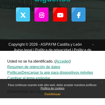
Copyright © 2026 - ASPAYM Castilla y León
-
Aviso legal
|
Política de privacidad
|
Política de
cookies
|
Accesibilidad
Usted no se ha identificado. (
Acceder
)
Resumen de retención de datos
Políticas
Descargar la app para dispositivos móviles
Cambiar al tema estándar
x
Para continuar usando este sitio web, debe aceptar nuestras políticas:
Política de cookies
Desarrollado por
Moodle
Continuar