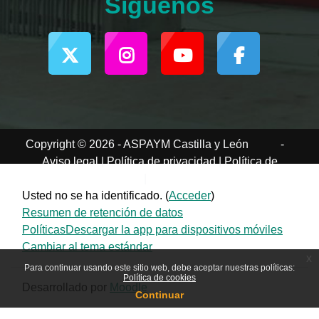
Síguenos
Copyright © 2026 - ASPAYM Castilla y León
-
Aviso legal
|
Política de privacidad
|
Política de
cookies
|
Accesibilidad
Usted no se ha identificado. (
Acceder
)
Resumen de retención de datos
Políticas
Descargar la app para dispositivos móviles
Cambiar al tema estándar
x
Para continuar usando este sitio web, debe aceptar nuestras políticas:
Política de cookies
Desarrollado por
Moodle
Continuar