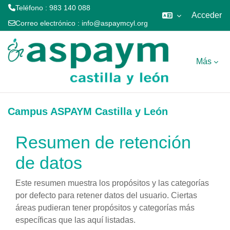
Teléfono : 983 140 088
Acceder
Correo electrónico :
info@aspaymcyl.org
Salta al contenido principal
Más
Campus ASPAYM Castilla y León
Resumen de retención
de datos
Este resumen muestra los propósitos y las categorías
por defecto para retener datos del usuario. Ciertas
áreas pudieran tener propósitos y categorías más
específicas que las aquí listadas.